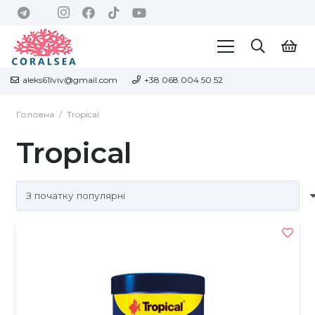
aleks61lviv@gmail.com
+38 068 004 50 52
Головна
/
Tropical
Tropical