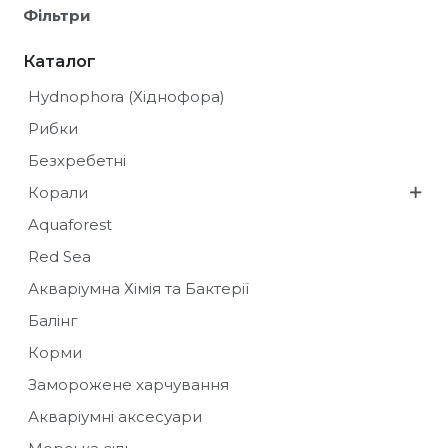
Фільтри
Каталог
Hydnophora (Хіднофора)
Рибки
Безхребетні
Корали
Aquaforest
Red Sea
Акваріумна Хімія та Бактерії
Балінг
Корми
Заморожене харчування
Акваріумні аксесуари