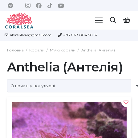
aleks61lviv@gmail.com
+38 068 004 50 52
Головна
/
Корали
/
М'які корали
/
Anthelia (Антелія)
Anthelia (Антелія)