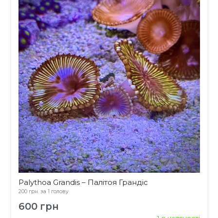
Palythoa Grandis – Палітоя Грандіс
200 грн. за 1 голову
600
грн