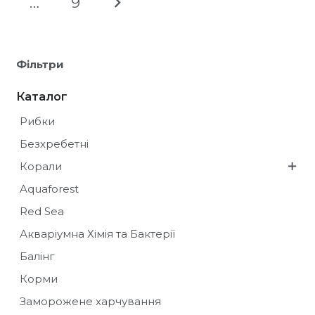
…
9
Фільтри
Каталог
Рибки
Безхребетні
Корали
Aquaforest
Red Sea
Акваріумна Хімія та Бактерії
Балінг
Корми
Заморожене харчування