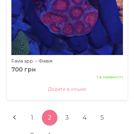
Favia spp. – Фавія
700
грн
1 в наявності
Додати в кошик
1
2
3
4
5