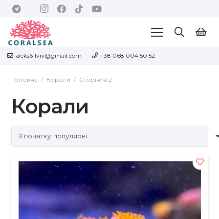
aleks61lviv@gmail.com
+38 068 004 50 52
Головна
/
Корали
/
Сторінка 2
Корали