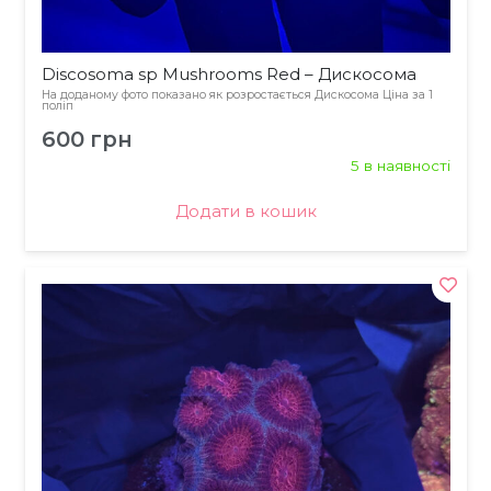
Discosoma sp Mushrooms Red – Дискосома
На доданому фото показано як розростається Дискосома Ціна за 1
поліп
600
грн
5 в наявності
Додати в кошик