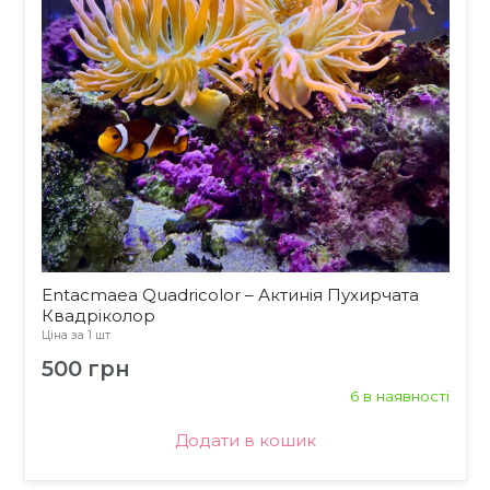
Entacmaea Quadricolor – Актинія Пухирчата
Квадріколор
Ціна за 1 шт
500
грн
6 в наявності
Додати в кошик