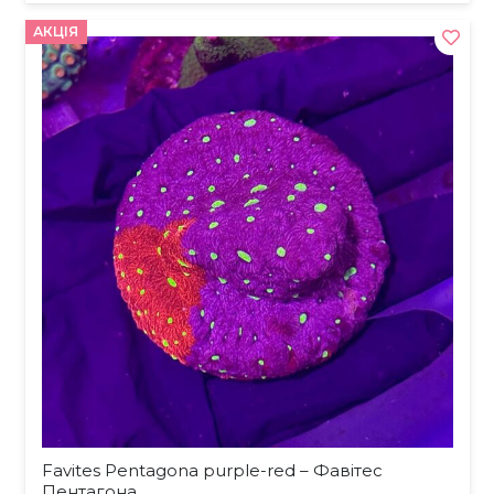
АКЦІЯ
Favites Pentagona purple-red – Фавітес
Пентагона