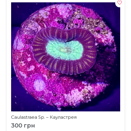
Caulastraea Sp. – Кауластрея
300
грн