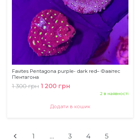
Favites Pentagona purple- dark red– Фавітес
Пентагона
Оригінальна
Поточна
1 300
грн
1 200
грн
ціна:
ціна:
2 в наявності
1
1
300 грн.
200 грн.
Додати в кошик
1
…
3
4
5