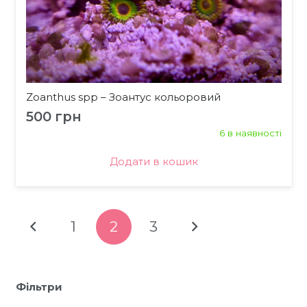
Zoanthus spp – Зоантус кольоровий
500
грн
6 в наявності
Додати в кошик
1
2
3
Фільтри