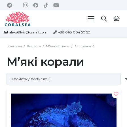
aleks61lviv@gmail.com
+38 068 004 50 52
Головна
/
Корали
/
М'які корали
/
Сторінка 2
М’які корали