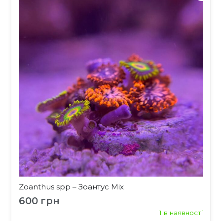
Zoanthus spp – Зоантус Mix
600
грн
1 в наявності