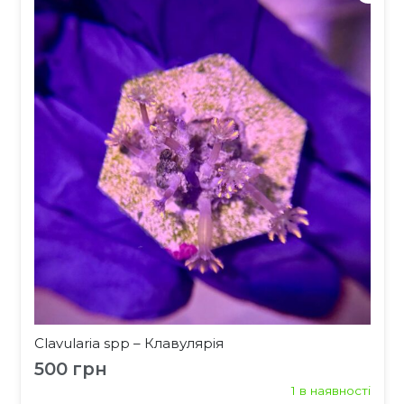
Clavularia spp – Клавулярія
500
грн
1 в наявності