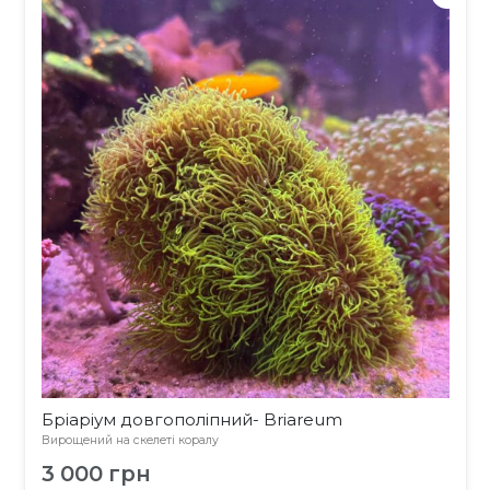
Бріаріум довгополіпний- Briareum
Вирощений на скелеті коралу
3 000
грн