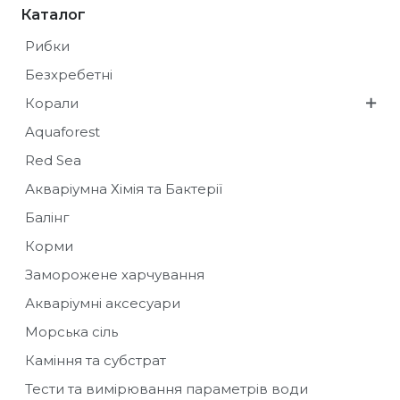
Каталог
Рибки
Безхребетні
Корали
Aquaforest
Red Sea
Акваріумна Хімія та Бактерії
Балінг
Корми
Заморожене харчування
Акваріумні аксесуари
Морська сіль
Каміння та субстрат
Тести та вимірювання параметрів води