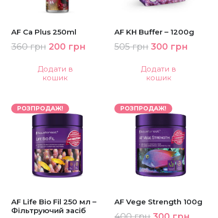
AF Ca Plus 250ml
AF KH Buffer – 1200g
Оригінальна
Поточна
Оригінальна
Поточ
360
грн
200
грн
505
грн
300
грн
ціна:
ціна:
ціна:
ціна:
Додати в
Додати в
360 грн.
200 грн.
505 грн.
300 гр
кошик
кошик
РОЗПРОДАЖ!
РОЗПРОДАЖ!
AF Life Bio Fil 250 мл –
AF Vege Strength 100g
Фільтруючий засіб
Оригінальна
Пото
400
грн
300
грн