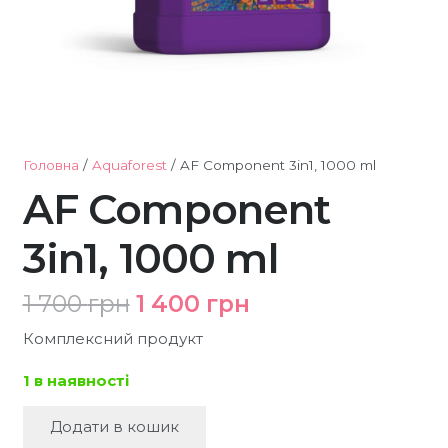
Головна
/
Aquaforest
/ AF Component 3in1, 1000 ml
AF Component
3in1, 1000 ml
Оригінальна
Поточна
1 700
грн
1 400
грн
ціна:
ціна:
1
1
Комплексний продукт
700 грн.
400 грн.
1 в наявності
Додати в кошик
AF