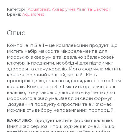
Component
3in1,
Категорії:
Aquaforest
,
Акваріумна Хімія та Бактерії
1000
Бренд:
Aquaforest
ml
кількість
Опис
Компонент 3 в 1 – це комплексний продукт, що
містить набір макро та мікроелементів для
морських акваріумів та ідеально збалансовані
ключові інгредієнти, необхідні для підтримки
здоров’я та стану коралів. Його формула містить
концентрований кальцій, магній і KH в
пропорціях, які ідеально відповідають потребам
коралів. Компонент 3 в 1 містить органічні солі
кальцію, тому також є джерелом вуглецю для
морського акваріума. Завдяки своїй формулі,
дозування продукту є простим та виключає
можливість вибору неправильних пропорцій.
ВАЖЛИВО
: продукт містить форміат кальцію.
Викликає серйозні пошкодження очей. Якщо