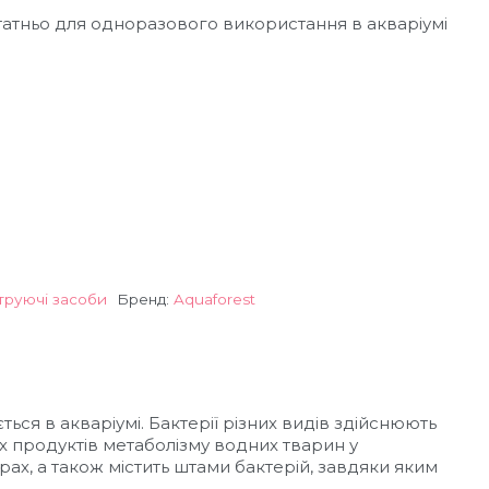
 грн.
350 грн.
атньо для одноразового використання в акваріумі
труючі засоби
Бренд:
Aquaforest
ься в акваріумі. Бактерії різних видів здійснюють
х продуктів метаболізму водних тварин у
рах, а також містить штами бактерій, завдяки яким