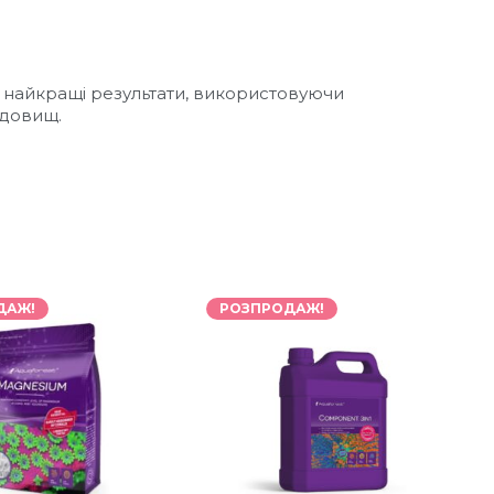
те найкращі результати, використовуючи
едовищ.
ДАЖ!
РОЗПРОДАЖ!