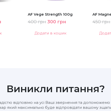
AF Vege Strength 100g
AF Magne
альна
Поточна
Оригінальна
Поточна
н
400
грн
300
грн
450
грн
ціна:
ціна:
ціна:
к
Додати в кошик
Додат
.
300 грн.
400 грн.
300 грн.
Виникли питання?
адістю відповімо на усі Ваші звернення та допоможемо
вар який максимально буде відпровідати вашому зщапи