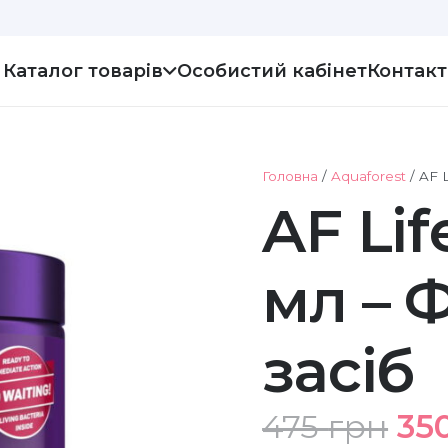
Каталог товарів
Особистий кабінет
Контак
Головна
/
Aquaforest
/ AF L
AF Lif
мл – 
засіб
Ор
475
грн
35
цін