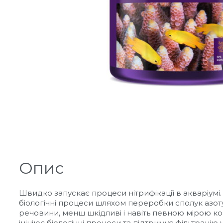
Опис
Швидко запускає процеси нітрифікації в акваріумі. 
біологічні процеси шляхом переробки сполук азоту
речовини, менш шкідливі і навіть певною мірою кор
ініціює біологічні процеси та підтримує фільтрац