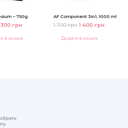
sium – 750g
AF Component 3in1, 1000 ml
Оригінальна
Поточна
Оригінальна
Поточн
300
грн
1 700
грн
1 400
грн
ціна:
ціна:
ціна:
ціна:
и в кошик
Додати в кошик
450 грн.
300 грн.
1
1
700 грн.
400 грн.
 обрати
ту.