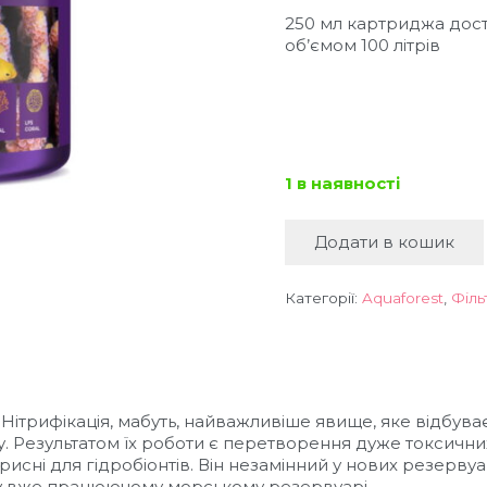
475
250 мл картриджа дост
об’ємом 100 літрів
1 в наявності
Додати в кошик
AF
Life
Bio
Категорії:
Aquaforest
,
Філь
Fil
250
мл
-
Фільтруючий
Нітрифікація, мабуть, найважливіше явище, яке відбуваєт
засіб
. Результатом їх роботи є перетворення дуже токсични
кількість
исні для гідробіонтів. Він незамінний у нових резервуа
ію у вже працюючому морському резервуарі.