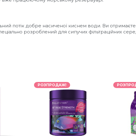
сильний потік добре насиченої киснем води. Ви отримає
спеціально розроблений для сипучих фільтраційних сер
РОЗПРОДАЖ!
РОЗПРО