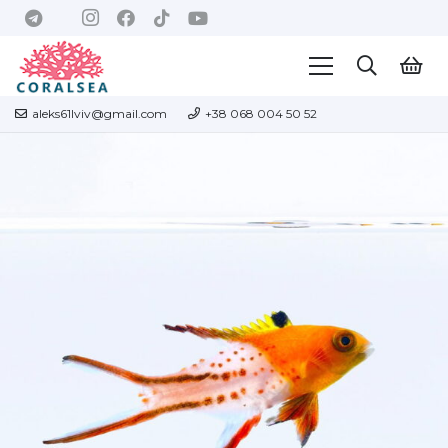
aleks61lviv@gmail.com
+38 068 004 50 52