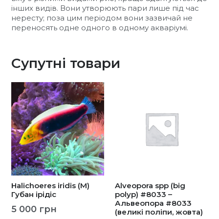
інших видів. Вони утворюють пари лише під час
нересту; поза цим періодом вони зазвичай не
переносять одне одного в одному акваріумі.
Супутні товари
Halichoeres iridis (M)
Alveopora spp (big
Губан ірідіс
polyp) #8033 –
Альвеопора #8033
5 000
грн
(великі поліпи, жовта)