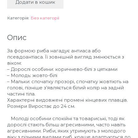
Додати в кошик
Bodianus
anthioides
(S)
Категорія:
Без категорії
Бодіанус
антіоїдес
кількість
Опис
За формою риба нагадує антиаса або
псевдоантіаса. Її зовнішній вигляд змінюється з
віком:
– Дорослі особини: коричнево-білі з цятками
– Молодь: жовто-білі
– Мальки: спочатку прозорі, спочатку жовтіють на
голові, пізніше з’являється білий колір на задній
частині тіла.
Характерні видовжені промені кінцевих плавців.
Розміри
Виростає до 24 см.
Молоді особини спокійні та товариські, тоді як
дорослі стають більш агресивними, часто навіть
агресивними. Риби, яких утримують з молодого
віку з різними видами риб, краще адаптуються до