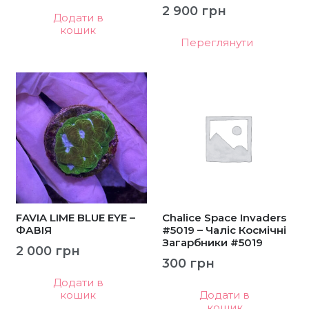
2 900
грн
Додати в
кошик
Переглянути
FAVIA LIME BLUE EYE –
Chalice Space Invaders
ФАВІЯ
#5019 – Чаліс Космічні
Загарбники #5019
2 000
грн
300
грн
Додати в
кошик
Додати в
кошик