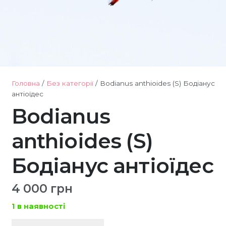
Головна
/
Без категорії
/ Bodianus anthioides (S) Бодіанус
антіоїдес
Bodianus
anthioides (S)
Бодіанус антіоїдес
4 000
грн
1 в наявності