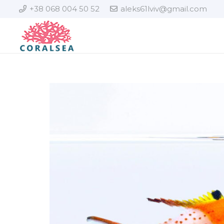
+38 068 004 50 52
aleks61lviv@gmail.com