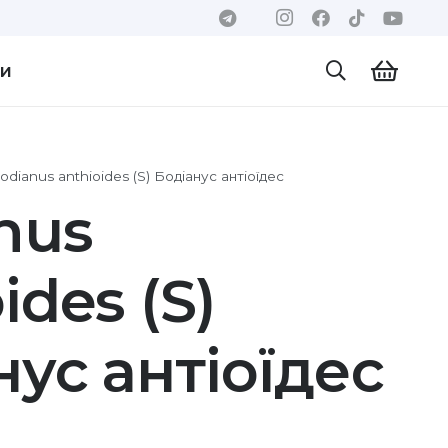
ти
odianus anthioides (S) Бодіанус антіоїдес
nus
ides (S)
нус антіоїдес