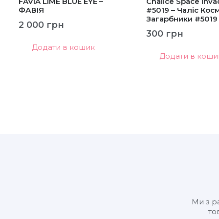
FAVIA LIME BLUE EYE –
Chalice Space Inva
ФАВІЯ
#5019 – Чаліс Косм
Загарбники #5019
2 000
грн
300
грн
Додати в кошик
Додати в коши
Ми з р
то