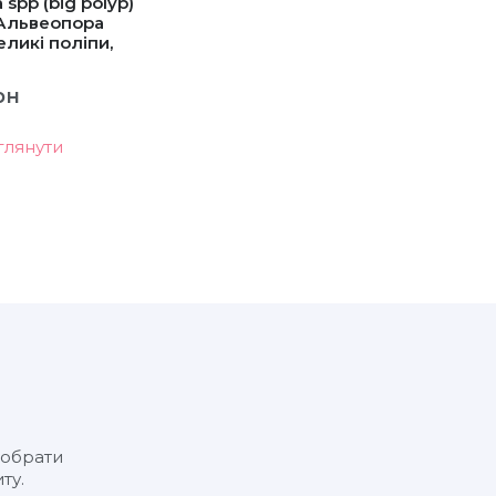
 spp (big polyp)
 Альвеопора
еликі поліпи,
рн
глянути
 обрати
ту.