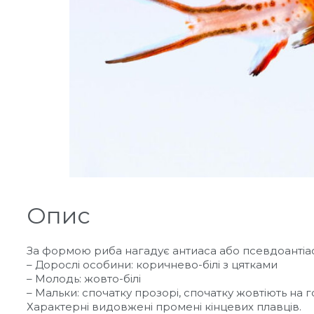
Опис
За формою риба нагадує антиаса або псевдоантіаса.
– Дорослі особини: коричнево-білі з цятками
– Молодь: жовто-білі
– Мальки: спочатку прозорі, спочатку жовтіють на гол
Характерні видовжені промені кінцевих плавців.