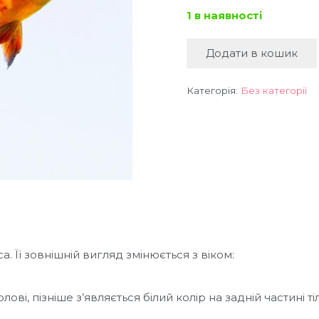
1 в наявності
Додати в кошик
Bodianus
anthioides
(S)
Категорія:
Без категорії
Бодіанус
антіоїдес
кількість
 Її зовнішній вигляд змінюється з віком:
ові, пізніше з’являється білий колір на задній частині тіл