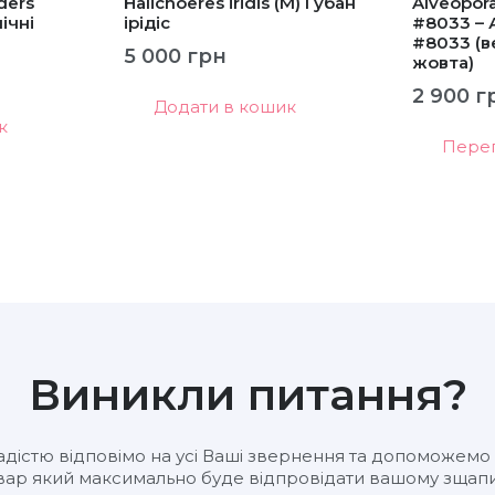
ders
Halichoeres iridis (M) Губан
Alveopora
ічні
ірідіс
#8033 –
#8033 (в
5 000
грн
жовта)
2 900
г
Додати в кошик
к
Пере
Виникли питання?
адістю відповімо на усі Ваші звернення та допоможемо
вар який максимально буде відпровідати вашому зщапи