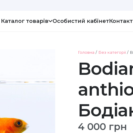
Каталог товарів
Особистий кабінет
Контак
Головна
/
Без категорії
/ B
Bodia
anthio
Бодіа
4 000
грн