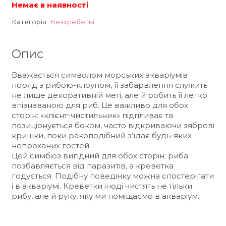
Немає в наявності
Категорія:
Безхребетні
Опис
Вважається символом морських акваріумів
поряд з рибою-клоуном, її забарвлення служить
не лише декоративній меті, але й робить її легко
впізнаваною для риб. Це важливо для обох
сторін: «клієнт-чистильник» підпливає та
позиціонується боком, часто відкриваючи зяброві
кришки, поки ракоподібний з’їдає будь-яких
непроханих гостей.
Цей симбіоз вигідний для обох сторін: риба
позбавляється від паразитів, а креветка
годується. Подібну поведінку можна спостерігати
і в акваріумі. Креветки іноді чистять не тільки
рибу, але й руку, яку ми поміщаємо в акваріум.