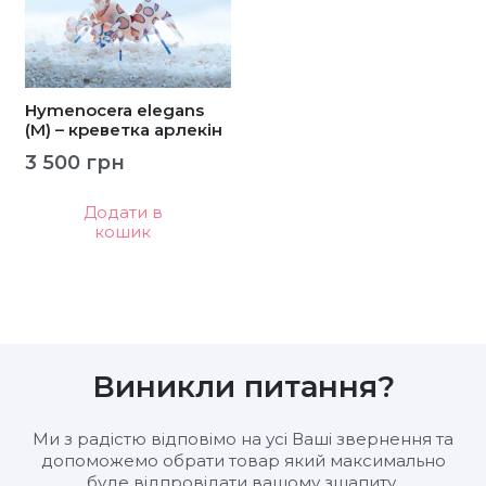
Hymenocera elegans
(M) – креветка арлекін
3 500
грн
Додати в
кошик
Виникли питання?
Ми з радістю відповімо на усі Ваші звернення та
допоможемо обрати товар який максимально
буде відпровідати вашому зщапиту.