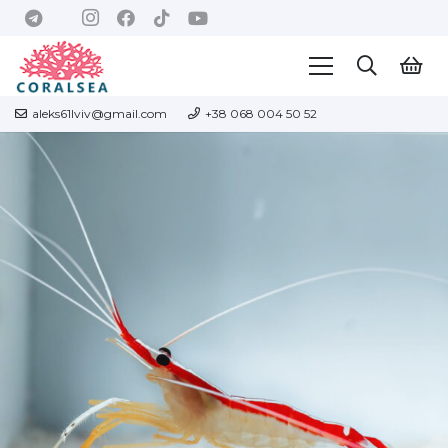
aleks61lviv@gmail.com
+38 068 004 50 52