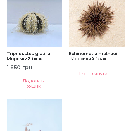
Tripneustes gratilla
Echinometra mathaei
Морський їжак
-Морський їжак
1 850
грн
Переглянути
Додати в
кошик