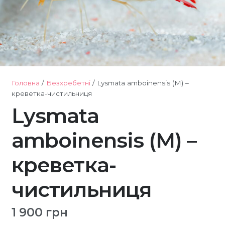
Головна
/
Безхребетні
/ Lysmata amboinensis (М) –
креветка-чистильниця
Lysmata
amboinensis (М) –
креветка-
чистильниця
1 900
грн